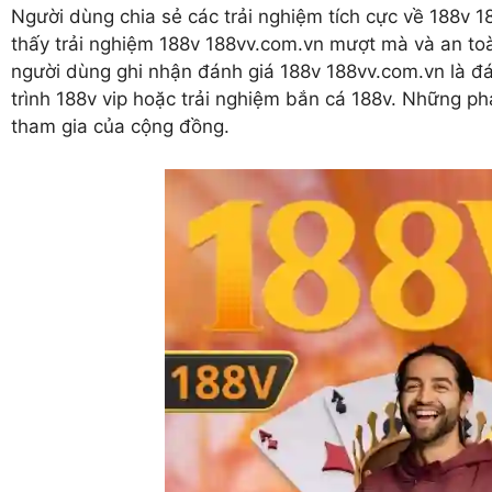
Người dùng chia sẻ các trải nghiệm tích cực về 188v 
thấy trải nghiệm 188v 188vv.com.vn mượt mà và an toàn
người dùng ghi nhận đánh giá 188v 188vv.com.vn là đá
trình 188v vip hoặc trải nghiệm bắn cá 188v. Những ph
tham gia của cộng đồng.