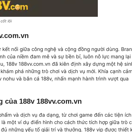
cốt lõi
v.com.vn
 kết nối giữa công nghệ và cộng đồng người dùng. Bra
ạnh của niềm đam mê và sự bền bỉ, luôn nỗ lực mang lại
ầu, 188v 188vv.com.vn đã kiên định xây dựng một hệ sin
 và khám phá những trò chơi và dịch vụ mới. Khía cạnh cả
v nohu và bắn cá 188v, nhấn mạnh hành trình vượt qua
g của 188v 188vv.com.vn
hẩm và dịch vụ đa dạng, từ chơi game đến các tiện ích
 là một ví dụ điển hình cho cách thức tích hợp giữa trò c
 đủ những yếu tố giải trí và thưởng. 188v vip được thiết 