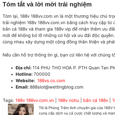
Tóm tắt và lời mời trải nghiệm
Tóm lại, 188v 188vv.com.vn là một thương hiệu chú tr
trải nghiệm 188v 188vv.com.vn bằng cách truy cập từ
bắn cá 188v và tham gia 188v vip để nhận thêm ưu đãi
mới để không bỏ lỡ những cơ hội và ưu đãi độc quyền.
cùng nhau xây dựng một cộng đồng thân thiện và phát 
Nếu cần hỗ trợ thông tin gì, bạn cứ liên hệ với chúng t
Địa chỉ:
114 PHU THO HOA P. PTH Quan Tan Ph
Hotline:
700000
Website:
188vs.co.com
Email:
888slot@wettingblog.com
Tags:
188v 188vv.com.vn
|
188v nohu
|
bắn cá 188v
|
1
Tôi là Phùng Trâm Anh chuyên gia của 188V H
cung cấp dịch vụ cá cược chất lượng và mang