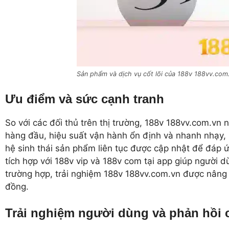
Sản phẩm và dịch vụ cốt lõi của 188v 188vv.com
Ưu điểm và sức cạnh tranh
So với các đối thủ trên thị trường, 188v 188vv.com.vn 
hàng đầu, hiệu suất vận hành ổn định và nhanh nhạy, 
hệ sinh thái sản phẩm liên tục được cập nhật để đáp 
tích hợp với 188v vip và 188v com tại app giúp người 
trường hợp, trải nghiệm 188v 188vv.com.vn được nâng c
đồng.
Trải nghiệm người dùng và phản hồi