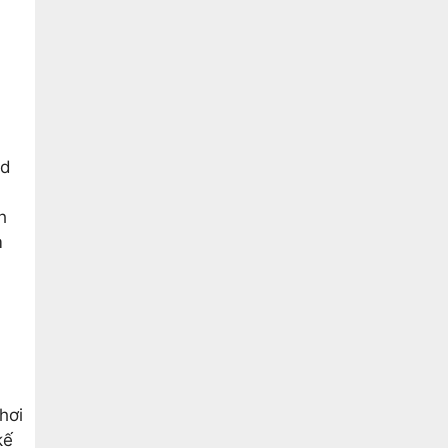
nd
h
m
hơi
kế