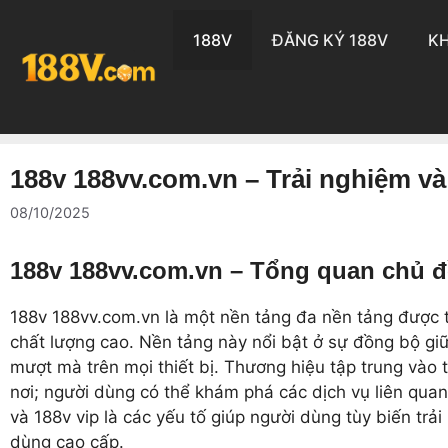
Chuyển
đến
188V
ĐĂNG KÝ 188V
KH
nội
dung
188v 188vv.com.vn – Trải nghiệm và 
08/10/2025
188v 188vv.com.vn – Tổng quan chủ đề 
188v 188vv.com.vn là một nền tảng đa nền tảng được t
chất lượng cao. Nền tảng này nổi bật ở sự đồng bộ gi
mượt mà trên mọi thiết bị. Thương hiệu tập trung vào t
nơi; người dùng có thể khám phá các dịch vụ liên quan 
và 188v vip là các yếu tố giúp người dùng tùy biến trả
dùng cao cấp.