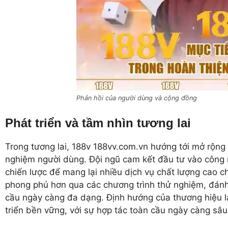
Phản hồi của người dùng và cộng đồng
Phát triển và tầm nhìn tương lai
Trong tương lai, 188v 188vv.com.vn hướng tới mở rộng 
nghiệm người dùng. Đội ngũ cam kết đầu tư vào công n
chiến lược để mang lại nhiều dịch vụ chất lượng cao 
phong phú hơn qua các chương trình thử nghiệm, đánh 
cầu ngày càng đa dạng. Định hướng của thương hiệu là
triển bền vững, với sự hợp tác toàn cầu ngày càng sâu