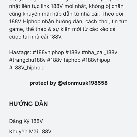
nhật liên tục link 188V mới nhất, không bị chặn
cùng khuyến mãi hấp dẫn từ nhà cái. Theo dõi
188V Hiphop nhận hướng dẫn, cách chơi, tin tức
game, thể thao & sự kiện mới từ các kèo cá
cược tại nhà cái 188V.
Hastags: #188vhiphop #188v #nha_cai_188v
#trangchu188v #188v_hiphop #188vhipop
#188V_hiphop
protect by @elonmusk198558
HƯỚNG DẪN
Đăng Ký 188V
Khuyến Mãi 188V