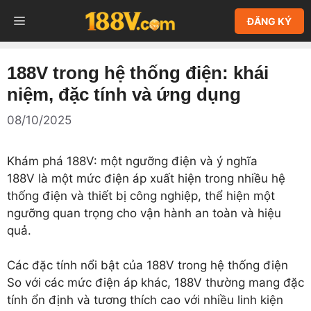
Chuyển
MENU
ĐĂNG KÝ
đến
nội
dung
188V trong hệ thống điện: khái
niệm, đặc tính và ứng dụng
08/10/2025
Khám phá 188V: một ngưỡng điện và ý nghĩa
188V là một mức điện áp xuất hiện trong nhiều hệ
thống điện và thiết bị công nghiệp, thể hiện một
ngưỡng quan trọng cho vận hành an toàn và hiệu
quả.
Các đặc tính nổi bật của 188V trong hệ thống điện
So với các mức điện áp khác, 188V thường mang đặc
tính ổn định và tương thích cao với nhiều linh kiện