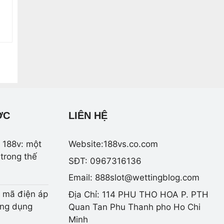
ỢC
LIÊN HỆ
 188v: một
Website:188vs.co.com
 trong thế
SĐT: 0967316136
Email:
888slot@wettingblog.com
i mã điện áp
Địa Chỉ: 114 PHU THO HOA P. PTH
ứng dụng
Quan Tan Phu Thanh pho Ho Chi
Minh