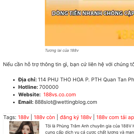
Tương lai của 188v
Nếu cần hỗ trợ thông tin gì, bạn cứ liên hệ với chúng t
Địa chỉ:
114 PHU THO HOA P. PTH Quan Tan Ph
Hotline:
700000
Website:
188vs.co.com
Email:
888slot@wettingblog.com
Tags:
188v
|
188v còn
|
đăng ký 188v
|
188v com tải a
Tôi là Phùng Trâm Anh chuyên gia của 188V H
cung cấp dịch vụ cá cược chất lượng và mang