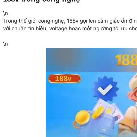
\n
Trong thế giới công nghệ, 188v gợi lên cảm giác ổn địn
với chuẩn tín hiệu, voltage hoặc một ngưỡng tối ưu cho
\n