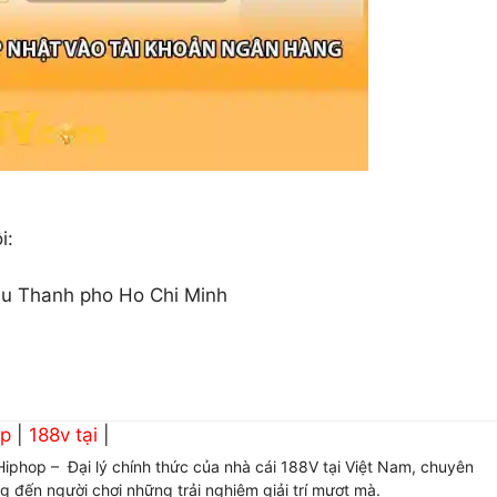
ôi:
u Thanh pho Ho Chi Minh
pp
|
188v tại
|
iphop – Đại lý chính thức của nhà cái 188V tại Việt Nam, chuyên
 đến người chơi những trải nghiệm giải trí mượt mà.