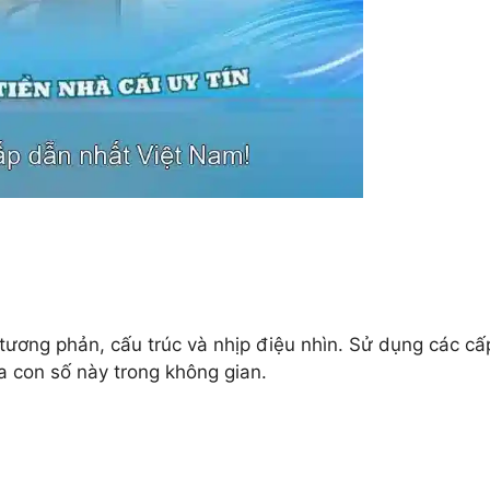
 tương phản, cấu trúc và nhịp điệu nhìn. Sử dụng các cấ
a con số này trong không gian.