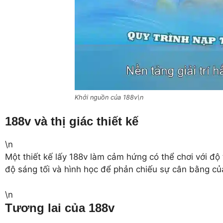
Khởi nguồn của 188v\n
188v và thị giác thiết kế
\n
Một thiết kế lấy 188v làm cảm hứng có thể chơi với độ
độ sáng tối và hình học để phản chiếu sự cân bằng củ
\n
Tương lai của 188v