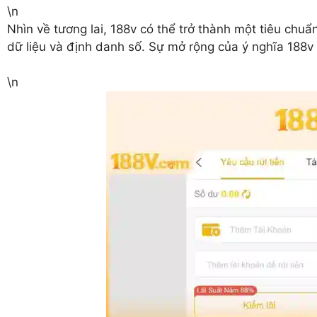
\n
Nhìn về tương lai, 188v có thể trở thành một tiêu chu
dữ liệu và định danh số. Sự mở rộng của ý nghĩa 188v
\n