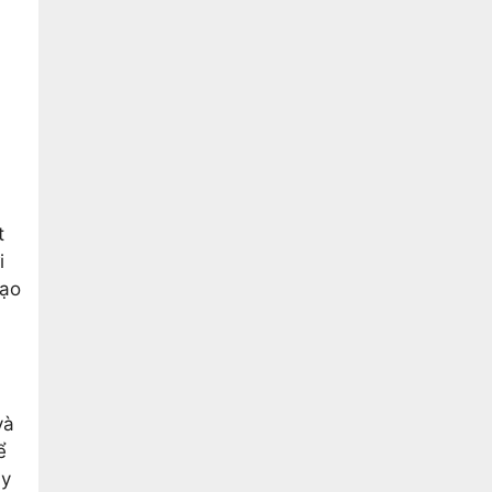
t
i
tạo
và
ể
ay