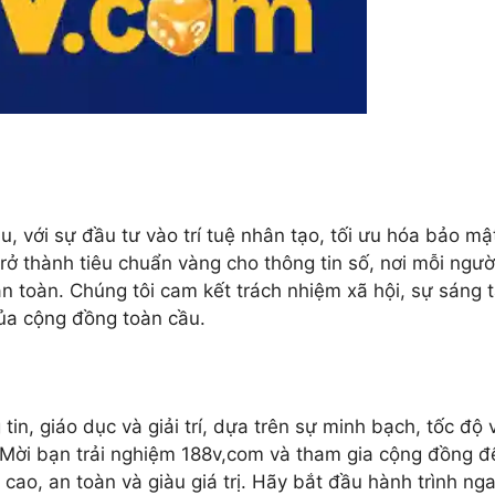
, với sự đầu tư vào trí tuệ nhân tạo, tối ưu hóa bảo mậ
ở thành tiêu chuẩn vàng cho thông tin số, nơi mỗi ngườ
n toàn. Chúng tôi cam kết trách nhiệm xã hội, sự sáng 
của cộng đồng toàn cầu.
in, giáo dục và giải trí, dựa trên sự minh bạch, tốc độ 
. Mời bạn trải nghiệm 188v,com và tham gia cộng đồng đ
cao, an toàn và giàu giá trị. Hãy bắt đầu hành trình ng