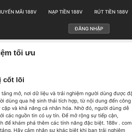
UYẾN MÃI 188V
NẠP TIỀN 188V
RÚT TIỀN 188V
ĐĂNG NHẬP
iệm tối ưu
 cốt lõi
tảng mở, nơi dữ liệu và trải nghiệm người dùng được đ
ười dùng qua hệ sinh thái tích hợp, từ nội dung đến công
truy cập và khả năng cá nhân hóa. Nhờ đó, người dùng dễ
i các nguồn tin có uy tín. Để mở rộng sự tiếp cận,
ách để khám phá thêm các tính năng đặc biệt. 188v . com
n tảng. Hãy cảm nhận sự khác biệt khi bạn trải nghiệm