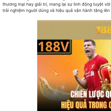
thương mại hay giải trí, mang lại sự linh động tuyệt v
trải nghiệm người dùng và hiệu quả vận hành tăng lên 