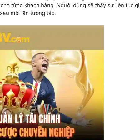
ời cho từng khách hàng. Người dùng sẽ thấy sự liên tục g
sau mỗi lần tương tác.