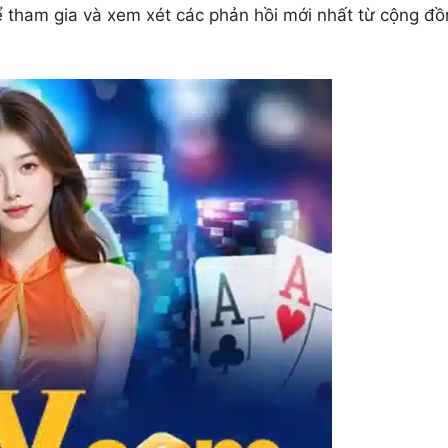
thể tham gia và xem xét các phản hồi mới nhất từ cộng đ