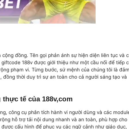
à cộng đồng. Tên gọi phản ánh sự hiện diện liên tục và 
, giftcode 188v được giới thiệu như một cầu nối để tiếp 
 rộng phạm vi. Từng bước, sứ mệnh của chúng tôi là đả
 đồng thời duy trì sự an toàn cho cả người sáng tạo và
 thực tế của 188v,com
g, công cụ phân tích hành vi người dùng và các modul
rộng hỗ trợ tải nội dung nhanh và an toàn, phù hợp cho
ể được cấu hình để phục vụ các ngữ cảnh như giáo dục,