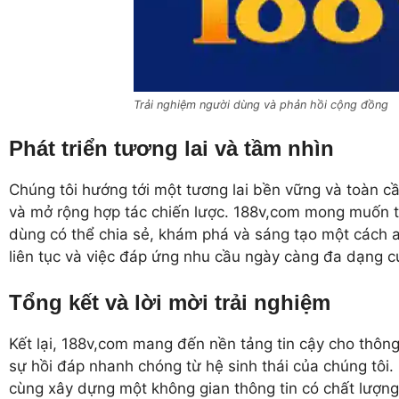
Trải nghiệm người dùng và phản hồi cộng đồng
Phát triển tương lai và tầm nhìn
Chúng tôi hướng tới một tương lai bền vững và toàn cầu
và mở rộng hợp tác chiến lược. 188v,com mong muốn tr
dùng có thể chia sẻ, khám phá và sáng tạo một cách a
liên tục và việc đáp ứng nhu cầu ngày càng đa dạng 
Tổng kết và lời mời trải nghiệm
Kết lại, 188v,com mang đến nền tảng tin cậy cho thông t
sự hồi đáp nhanh chóng từ hệ sinh thái của chúng tôi
cùng xây dựng một không gian thông tin có chất lượng 