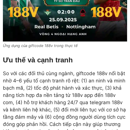
Ứng dụng của giftcode 188v trong thực tế
Ưu thế và cạnh tranh
So với các đối thủ cùng ngành, giftcode 188v nổi bật
nhờ 4–6 yếu tố cạnh tranh rõ rệt: (1) an ninh và minh
bạch mã, (2) tốc độ phát hành và xác thực, (3) khả
năng tích hợp đa nền tảng từ 188v app đến 188v
com, (4) hỗ trợ khách hàng 24/7 qua telegram 188v
và kênh liên hệ khác, (5) đổi mới liên tục với cơ sở hạ
tầng đám mây và (6) cộng đồng người dùng tích cực
đóng góp phản hồi. Cách tiếp cận này giúp thương