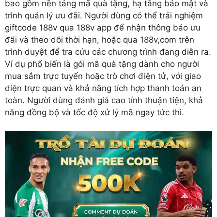
bao gồm nền tảng mã quà tặng, hạ tầng bảo mật và
trình quản lý ưu đãi. Người dùng có thể trải nghiệm
giftcode 188v qua 188v app để nhận thông báo ưu
đãi và theo dõi thời hạn, hoặc qua 188v,com trên
trình duyệt để tra cứu các chương trình đang diễn ra.
Ví dụ phổ biến là gói mã quà tặng dành cho người
mua sắm trực tuyến hoặc trò chơi điện tử, với giao
diện trực quan và khả năng tích hợp thanh toán an
toàn. Người dùng đánh giá cao tính thuận tiện, khả
năng đồng bộ và tốc độ xử lý mã ngay tức thì.