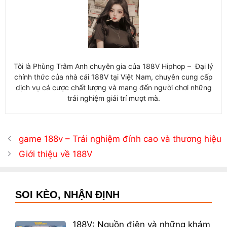
Tôi là Phùng Trâm Anh chuyên gia của 188V Hiphop – Đại lý
chính thức của nhà cái 188V tại Việt Nam, chuyên cung cấp
dịch vụ cá cược chất lượng và mang đến người chơi những
trải nghiệm giải trí mượt mà.
game 188v – Trải nghiệm đỉnh cao và thương hiệu
Giới thiệu về 188V
SOI KÈO, NHẬN ĐỊNH
188V: Nguồn điện và những khám