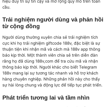
hiệu duy trì sự tin cậy và mở rộng quy mô trên toàn
cầu.
Trải nghiệm người dùng và phản hồi
từ cộng đồng
Người dùng thường xuyên chia sẻ trải nghiệm tích
cực khi họ trải nghiệm giftcode 188v, đặc biệt là sự
thuận tiện khi nhận mã và cách mà 188v app thông
báo kịp thời. Một thành viên chia sẻ trên diễn đàn
rằng họ đã dùng 188v,com để tra cứu mã và nhận
thông báo kịp thời. Người khác cho biết Telegram
188v mang lại sự tương tác nhanh và hỗ trợ khách
hàng chuyên nghiệp. Những phản hồi này cho thấy
sự hài lòng chung và động lực để tiếp tục phát triển.
Phát triển tương lai và tầm nhìn