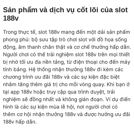
Sản phẩm và dịch vụ cốt lõi của slot
188v
Trong thực tế, slot 188v mang đến một dải sản phẩm
phong phú: bộ sưu tập trò chơi slot với đồ họa sống
động, âm thanh chân thật và cơ chế thưởng hấp dẫn.
Người chơi có thể trải nghiệm slot 188v trên mọi thiết
bị nhờ tối ưu đa nền tảng, từ điện thoại cho đến máy
tính bảng. Hệ thống nhận thưởng 188v đi kèm các
chương trình ưu đãi 188v và các sự kiện đặc biệt
nhằm tăng thêm giá trị cho mỗi vòng quay. Khi bạn ở
tại app 188v hoặc truy cập qua trình duyệt, trải
nghiệm sẽ đồng nhất và không gián đoạn. Ví dụ điển
hình là các sự kiện mùa lễ hội, nơi người chơi có
thêm cơ hội nhận thưởng 188v và được hưởng ưu đãi
188v hấp dẫn.