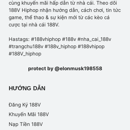
cùng khuyến mãi hấp dẫn từ nhà cái. Theo dõi
188V Hiphop nhận hướng dẫn, cách chơi, tin tức
game, thể thao & sự kiện mới từ các kèo cá
cược tại nhà cái 188V.
Hastags: #188vhiphop #188v #nha_cai_188v
#trangchu188v #188v_hiphop #188vhipop
#188V_hiphop
protect by @elonmusk198558
HƯỚNG DẪN
Đăng Ký 188V
Khuyến Mãi 188V
Nạp Tiền 188V