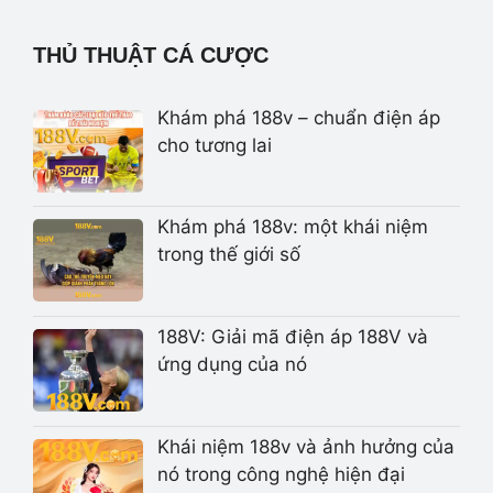
THỦ THUẬT CÁ CƯỢC
Khám phá 188v – chuẩn điện áp
cho tương lai
Khám phá 188v: một khái niệm
trong thế giới số
188V: Giải mã điện áp 188V và
ứng dụng của nó
Khái niệm 188v và ảnh hưởng của
nó trong công nghệ hiện đại