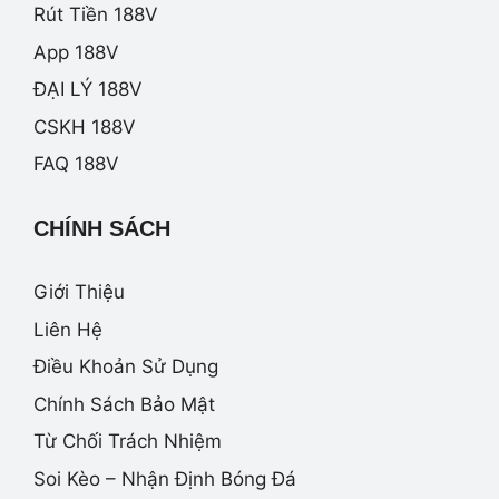
Rút Tiền 188V
App 188V
ĐẠI LÝ 188V
CSKH 188V
FAQ 188V
CHÍNH SÁCH
Giới Thiệu
Liên Hệ
Điều Khoản Sử Dụng
Chính Sách Bảo Mật
Từ Chối Trách Nhiệm
Soi Kèo – Nhận Định Bóng Đá