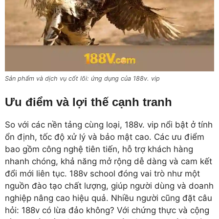
Sản phẩm và dịch vụ cốt lõi: ứng dụng của 188v. vip
Ưu điểm và lợi thế cạnh tranh
So với các nền tảng cùng loại, 188v. vip nổi bật ở tính
ổn định, tốc độ xử lý và bảo mật cao. Các ưu điểm
bao gồm công nghệ tiên tiến, hỗ trợ khách hàng
nhanh chóng, khả năng mở rộng dễ dàng và cam kết
đổi mới liên tục. 188v school đóng vai trò như một
nguồn đào tạo chất lượng, giúp người dùng và doanh
nghiệp nâng cao hiệu quả. Nhiều người cũng đặt câu
hỏi: 188v có lừa đảo không? Với chứng thực và cộng