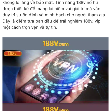
không lo lắng về bảo mật. Tính năng 188v nổ hũ
được thiết kế để mang lại niềm vui giải trí mà vẫn
duy trì sự ổn định và minh bạch cho người tham gia.
Đây là điểm tựa ban đầu để trải nghiệm 188v. vip
một cách trọn vẹn và tự tin.