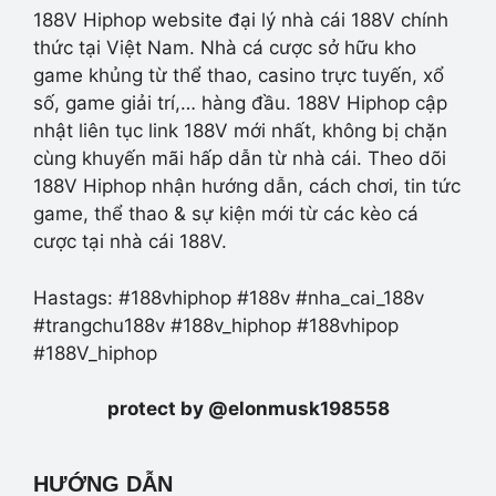
188V Hiphop website đại lý nhà cái 188V chính
thức tại Việt Nam. Nhà cá cược sở hữu kho
game khủng từ thể thao, casino trực tuyến, xổ
số, game giải trí,… hàng đầu. 188V Hiphop cập
nhật liên tục link 188V mới nhất, không bị chặn
cùng khuyến mãi hấp dẫn từ nhà cái. Theo dõi
188V Hiphop nhận hướng dẫn, cách chơi, tin tức
game, thể thao & sự kiện mới từ các kèo cá
cược tại nhà cái 188V.
Hastags: #188vhiphop #188v #nha_cai_188v
#trangchu188v #188v_hiphop #188vhipop
#188V_hiphop
protect by @elonmusk198558
HƯỚNG DẪN