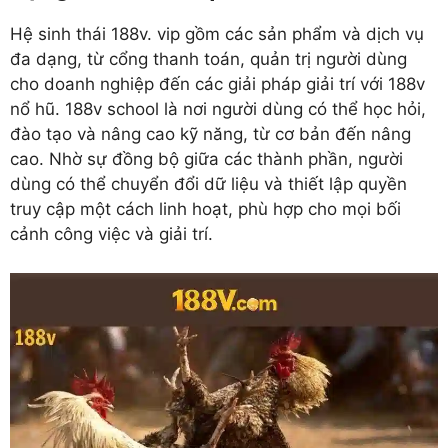
Hệ sinh thái 188v. vip gồm các sản phẩm và dịch vụ
đa dạng, từ cổng thanh toán, quản trị người dùng
cho doanh nghiệp đến các giải pháp giải trí với 188v
nổ hũ. 188v school là nơi người dùng có thể học hỏi,
đào tạo và nâng cao kỹ năng, từ cơ bản đến nâng
cao. Nhờ sự đồng bộ giữa các thành phần, người
dùng có thể chuyển đổi dữ liệu và thiết lập quyền
truy cập một cách linh hoạt, phù hợp cho mọi bối
cảnh công việc và giải trí.