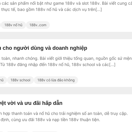
 các sản phẩm nổi bật như game 188v và slot 188v. Bài viết cung c
 thực tế, bao gồm 188v nổ hũ và các dịch vụ trên[...]
188v nổ hũ
188v..com
 ưu cho người dùng và doanh nghiệp
 toàn, nhanh chóng. Bài viết giới thiệu tổng quan, nguồn gốc sứ mện
Từ 188v đăng nhập đến 188v nổ hũ, 188v school và các[...]
hũ
188v school
188v có lừa đảo không
yệt vời và ưu đãi hấp dẫn
 hợp thanh toán và nổ hũ cho trải nghiệm số an toàn, dễ truy cập.
định, cùng ưu đãi 188v và nạp tiền 188v thuận tiện.