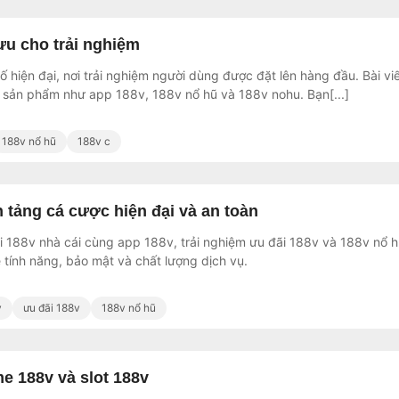
ưu cho trải nghiệm
 hiện đại, nơi trải nghiệm người dùng được đặt lên hàng đầu. Bài vi
 sản phẩm như app 188v, 188v nổ hũ và 188v nohu. Bạn[...]
188v nổ hũ
188v c
n tảng cá cược hiện đại và an toàn
i 188v nhà cái cùng app 188v, trải nghiệm ưu đãi 188v và 188v nổ h
ề tính năng, bảo mật và chất lượng dịch vụ.
v
ưu đãi 188v
188v nổ hũ
me 188v và slot 188v