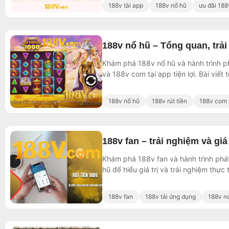
188v tài app
188v nổ hũ
ưu đãi 188
188v nổ hũ – Tổng quan, trải
Khám phá 188v nổ hũ và hành trình ph
và 188v com tại app tiện lợi. Bài viết 
188v nổ hũ
188v rút tiền
188v com 
188v fan – trải nghiệm và giá
Khám phá 188v fan và hành trình phát
hũ để hiểu giá trị và trải nghiệm thực 
188v fan
188v tải ứng dụng
188v n