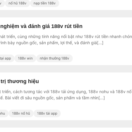
v
nổ hũ 188v
nạp tiền 188v
 nghiệm và đánh giá 188v rút tiền
át triển, cùng những tính năng nổi bật như 188v rút tiền nhanh chó
trình bày nguồn gốc, sản phẩm, lợi thế, và đánh giá[...]
tại app
188v win
nhận thưởng 188v
 trị thương hiệu
 triển, cách tương tác với 188v tải ứng dụng, 188v nohu và 188v nổ
tế. Bài viết đi sâu nguồn gốc, sản phẩm và tầm nhìn[...]
ohu
188v nổ hũ
188v tài app