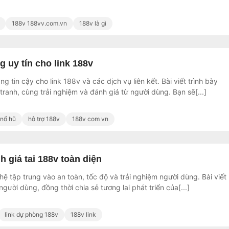
188v 188vv.com.vn
188v là gì
 uy tín cho link 188v
tin cậy cho link 188v và các dịch vụ liên kết. Bài viết trình bày
ranh, cùng trải nghiệm và đánh giá từ người dùng. Bạn sẽ[...]
 nổ hũ
hỗ trợ 188v
188v com vn
h giá tai 188v toàn diện
ệ tập trung vào an toàn, tốc độ và trải nghiệm người dùng. Bài viết
ười dùng, đồng thời chia sẻ tương lai phát triển của[...]
link dự phòng 188v
188v link