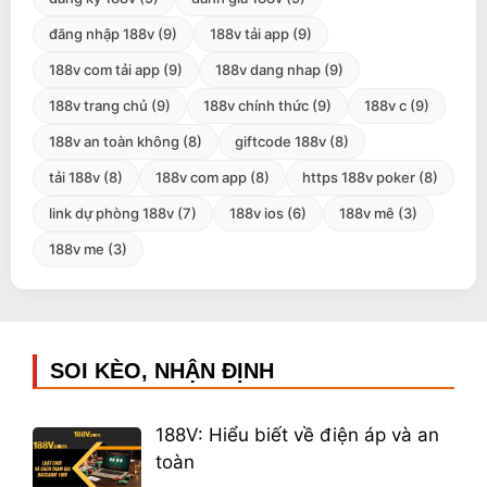
đăng nhập 188v (9)
188v tải app (9)
188v com tải app (9)
188v dang nhap (9)
188v trang chủ (9)
188v chính thức (9)
188v c (9)
188v an toàn không (8)
giftcode 188v (8)
tải 188v (8)
188v com app (8)
https 188v poker (8)
link dự phòng 188v (7)
188v ios (6)
188v mê (3)
188v me (3)
SOI KÈO, NHẬN ĐỊNH
188V: Hiểu biết về điện áp và an
toàn