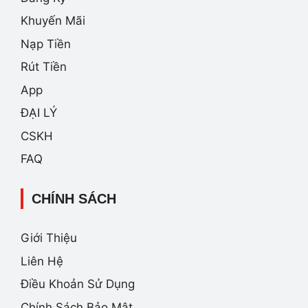
Khuyến Mãi
Nạp Tiền
Rút Tiền
App
ĐẠI LÝ
CSKH
FAQ
CHÍNH SÁCH
Giới Thiệu
Liên Hệ
Điều Khoản Sử Dụng
Chính Sách Bảo Mật