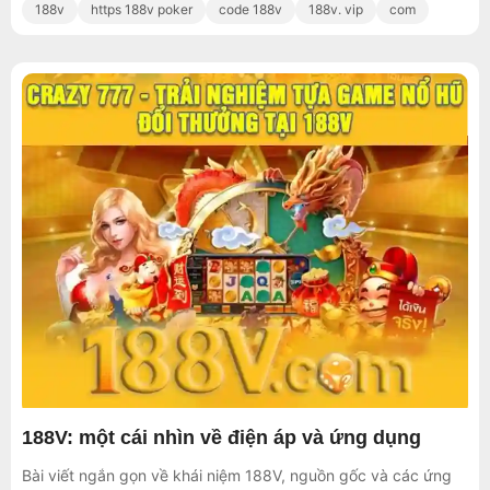
188v
https 188v poker
code 188v
188v. vip
com
188V: một cái nhìn về điện áp và ứng dụng
Bài viết ngắn gọn về khái niệm 188V, nguồn gốc và các ứng