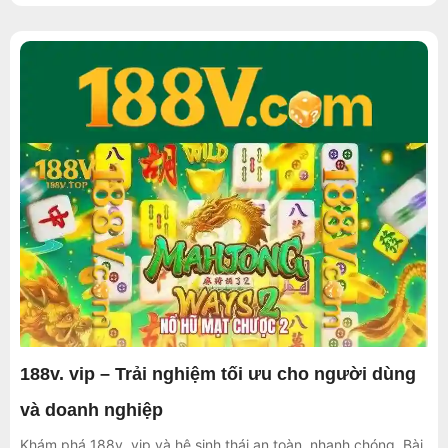
188v. vip – Trải nghiệm tối ưu cho người dùng
và doanh nghiệp
Khám phá 188v. vip và hệ sinh thái an toàn, nhanh chóng. Bài