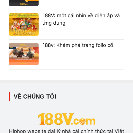
188V: một cái nhìn về điện áp và
ứng dụng
188v: Khám phá trang folio cổ
VỀ CHÚNG TÔI
Hiphop website đại lý nhà cái chính thức tại Việt