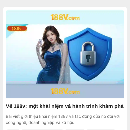
Về 188v: một khái niệm và hành trình khám phá
Bài viết giới thiệu khái niệm 188v và tác động của nó đối với
công nghệ, doanh nghiệp và xã hội.