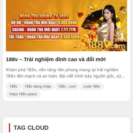
188v – Trải nghiệm đỉnh cao và đổi mới
Khám phá 188v, nền tảng tiên phong mang lại trải nghiệm
188v liền mạch và an toàn. Bài viết trình bày nguồn gốc, sứ
mệnh và các sản phẩm chủ đạo như 188v . com; đồng thời chỉ
188v
188v đang nhập
188v . com
code 188v
ra cách người dùng[...]
https 188v poker
TAG CLOUD