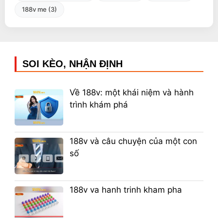
188v me (3)
SOI KÈO, NHẬN ĐỊNH
Về 188v: một khái niệm và hành
trình khám phá
188v và câu chuyện của một con
số
188v va hanh trinh kham pha