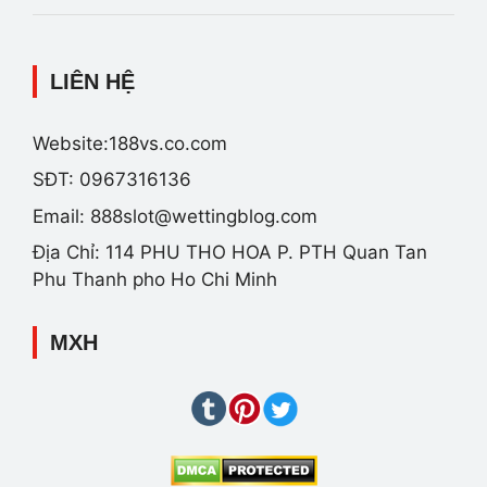
LIÊN HỆ
Website:188vs.co.com
SĐT: 0967316136
Email:
888slot@wettingblog.com
Địa Chỉ: 114 PHU THO HOA P. PTH Quan Tan
Phu Thanh pho Ho Chi Minh
MXH