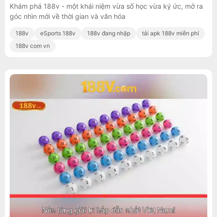
Khám phá 188v - một khái niệm vừa số học vừa ký ức, mở ra
góc nhìn mới về thời gian và văn hóa
188v
eSports 188v
188v đang nhập
tải apk 188v miễn phí
188v com vn