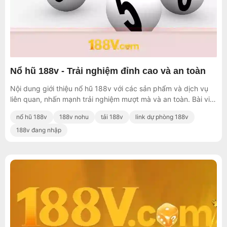
Nổ hũ 188v - Trải nghiệm đỉnh cao và an toàn
Nội dung giới thiệu nổ hũ 188v với các sản phẩm và dịch vụ
liên quan, nhấn mạnh trải nghiệm mượt mà và an toàn. Bài viết
khám phá nguồn gốc, ưu thế và lộ trình phát triển, kèm hướng
nổ hũ 188v
188v nohu
tải 188v
link dự phòng 188v
dẫn tải 188v,[...]
188v đang nhập