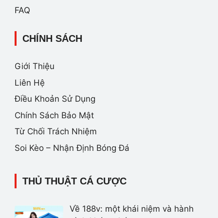
FAQ
CHÍNH SÁCH
Giới Thiệu
Liên Hệ
Điều Khoản Sử Dụng
Chính Sách Bảo Mật
Từ Chối Trách Nhiệm
Soi Kèo – Nhận Định Bóng Đá
THỦ THUẬT CÁ CƯỢC
Về 188v: một khái niệm và hành