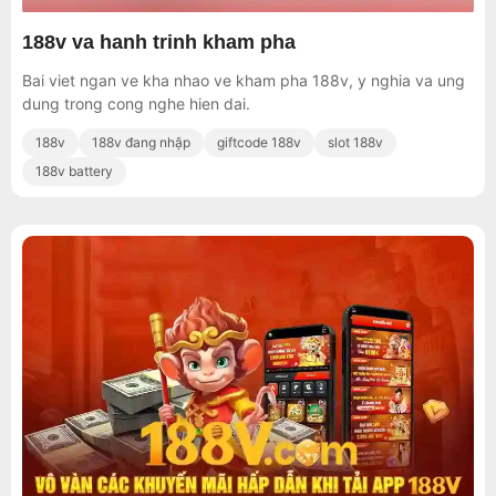
188v va hanh trinh kham pha
Bai viet ngan ve kha nhao ve kham pha 188v, y nghia va ung
dung trong cong nghe hien dai.
188v
188v đang nhập
giftcode 188v
slot 188v
188v battery