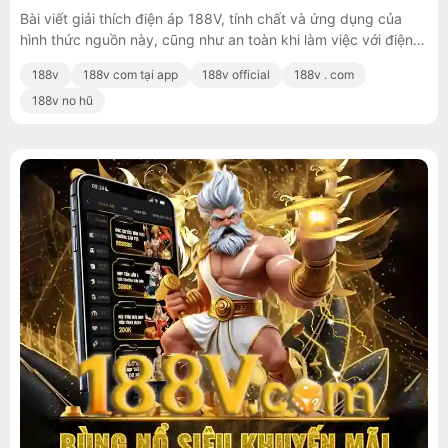
Bài viết giải thích điện áp 188V, tính chất và ứng dụng của
hình thức nguồn này, cũng như an toàn khi làm việc với điện
áp trung bình.
188v
188v com tại app
188v official
188v . com
188v no hũ