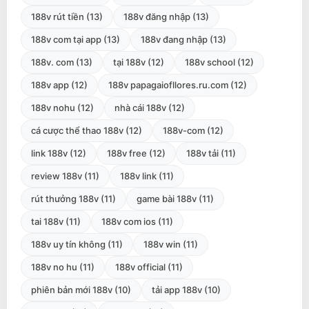
188v rút tiền (13)
188v đăng nhập (13)
188v com tại app (13)
188v đang nhập (13)
188v. com (13)
tại 188v (12)
188v school (12)
188v app (12)
188v papagaiofllores.ru.com (12)
188v nohu (12)
nhà cái 188v (12)
cá cược thể thao 188v (12)
188v-com (12)
link 188v (12)
188v free (12)
188v tải (11)
review 188v (11)
188v link (11)
rút thưởng 188v (11)
game bài 188v (11)
tai 188v (11)
188v com ios (11)
188v uy tín không (11)
188v win (11)
188v no hu (11)
188v official (11)
phiên bản mới 188v (10)
tải app 188v (10)