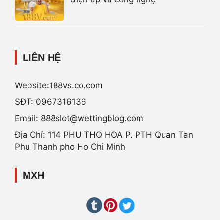
LIÊN HỆ
Website:188vs.co.com
SĐT: 0967316136
Email:
888slot@wettingblog.com
Địa Chỉ: 114 PHU THO HOA P. PTH Quan Tan
Phu Thanh pho Ho Chi Minh
MXH