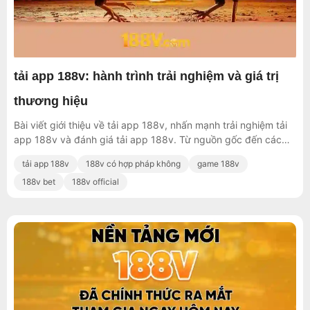
tải app 188v: hành trình trải nghiệm và giá trị
thương hiệu
Bài viết giới thiệu về tải app 188v, nhấn mạnh trải nghiệm tải
app 188v và đánh giá tải app 188v. Từ nguồn gốc đến các
sản phẩm, dịch vụ, cùng câu trả lời cho 188v có hợp pháp
tải app 188v
188v có hợp pháp không
game 188v
không và các tính[...]
188v bet
188v official