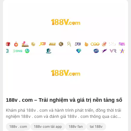
188v . com – Trải nghiệm và giá trị nền tảng số
Khám phá 188v . com và hành trình phát triển, đồng thời trải
nghiệm 188v . com và đánh giá 188v . com thông qua các
dịch vụ như 188v com tải app, 188v fan, tai 188v, và 188v
188v . com
188v com tải app
188v fan
tai 188v
bet.