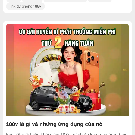
link dự phòng 188v
188v là gì và những ứng dụng của nó
Bài viết giới thiệu khái niệm 188v, cách đo lường và ứng dụng