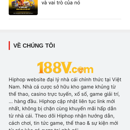
và vai trò của nó
VỀ CHÚNG TÔI
Hiphop website đại lý nhà cái chính thức tại Việt
Nam. Nhà cá cược sở hữu kho game khủng từ
thể thao, casino trực tuyến, xổ số, game giải trí,
… hàng đầu. Hiphop cập nhật liên tục link mới
nhất, không bị chặn cùng khuyến mãi hấp dẫn
từ nhà cái. Theo dõi Hiphop nhận hướng dẫn,
cách chơi, tin tức game, thể thao & sự kiện mới