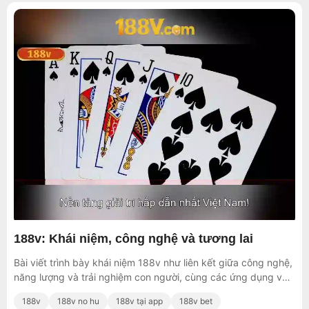
188v: Khái niệm, công nghệ và tương lai
Bài viết trình bày khái niệm 188v như liên kết giữa công nghệ,
năng lượng và trải nghiệm con người, cùng các ứng dụng và
thách thức trong xã hội hiện đại.
188v
188v no hu
188v tại app
188v bet