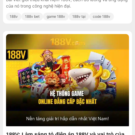
của nó trong công nghệ hiện đại.
188v
188v bet
game 188v
188v tại
code 188v
188V: Làm sáng tỏ điện áp 188V và vai trò của