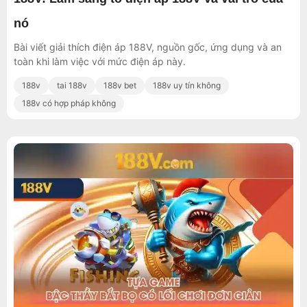
nó
Bài viết giải thích điện áp 188V, nguồn gốc, ứng dụng và an
toàn khi làm việc với mức điện áp này.
188v
tai 188v
188v bet
188v uy tín không
188v có hợp pháp không