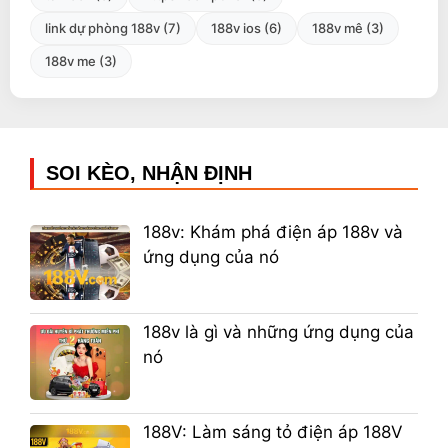
link dự phòng 188v (7)
188v ios (6)
188v mê (3)
188v me (3)
SOI KÈO, NHẬN ĐỊNH
188v: Khám phá điện áp 188v và
ứng dụng của nó
188v là gì và những ứng dụng của
nó
188V: Làm sáng tỏ điện áp 188V