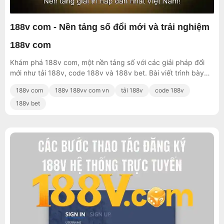
188v com - Nền tảng số đổi mới và trải nghiệm
188v com
Khám phá 188v com, một nền tảng số với các giải pháp đổi
mới như tải 188v, code 188v và 188v bet. Bài viết trình bày
nguồn gốc, sản phẩm, trải nghiệm và đánh giá 188v com,
188v com
188v 188vv com vn
tải 188v
code 188v
cùng tầm nhìn phát[...]
188v bet