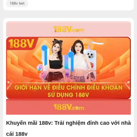
188v bet
Khuyến mãi 188v: Trải nghiệm đỉnh cao với nhà
cái 188v