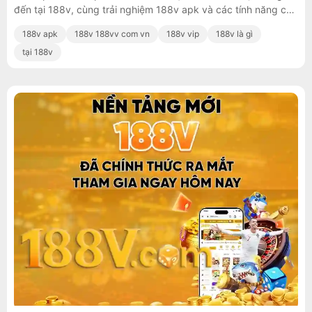
đến tại 188v, cùng trải nghiệm 188v apk và các tính năng của
188v vip trong hệ sinh thái 188vv com vn.
188v apk
188v 188vv com vn
188v vip
188v là gì
tại 188v