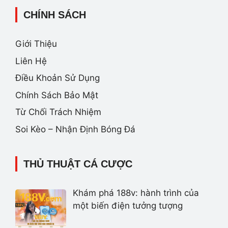
CHÍNH SÁCH
Giới Thiệu
Liên Hệ
Điều Khoản Sử Dụng
Chính Sách Bảo Mật
Từ Chối Trách Nhiệm
Soi Kèo – Nhận Định Bóng Đá
THỦ THUẬT CÁ CƯỢC
Khám phá 188v: hành trình của
một biến điện tưởng tượng