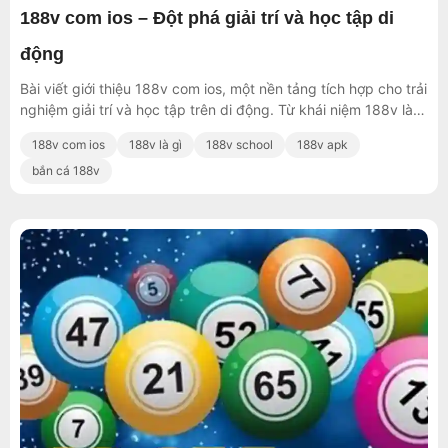
188v com ios – Đột phá giải trí và học tập di
động
Bài viết giới thiệu 188v com ios, một nền tảng tích hợp cho trải
nghiệm giải trí và học tập trên di động. Từ khái niệm 188v là
gì tới hệ sinh thái 188v school, mô hình này cho phép người
188v com ios
188v là gì
188v school
188v apk
dùng[...]
bắn cá 188v