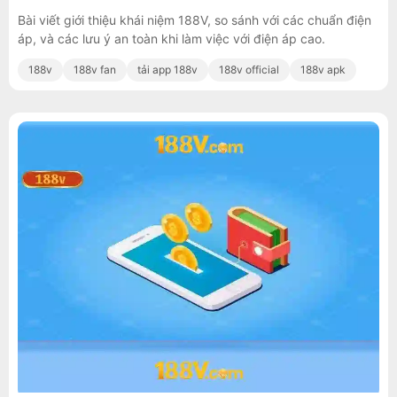
Bài viết giới thiệu khái niệm 188V, so sánh với các chuẩn điện
áp, và các lưu ý an toàn khi làm việc với điện áp cao.
188v
188v fan
tải app 188v
188v official
188v apk