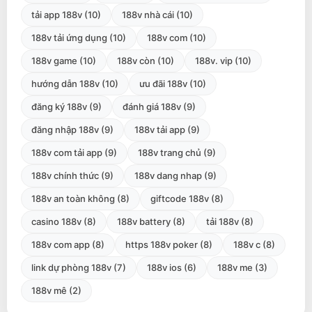
tải app 188v (10)
188v nhà cái (10)
188v tải ứng dụng (10)
188v com (10)
188v game (10)
188v còn (10)
188v. vip (10)
hướng dẫn 188v (10)
ưu đãi 188v (10)
đăng ký 188v (9)
đánh giá 188v (9)
đăng nhập 188v (9)
188v tải app (9)
188v com tải app (9)
188v trang chủ (9)
188v chính thức (9)
188v dang nhap (9)
188v an toàn không (8)
giftcode 188v (8)
casino 188v (8)
188v battery (8)
tải 188v (8)
188v com app (8)
https 188v poker (8)
188v c (8)
link dự phòng 188v (7)
188v ios (6)
188v me (3)
188v mê (2)