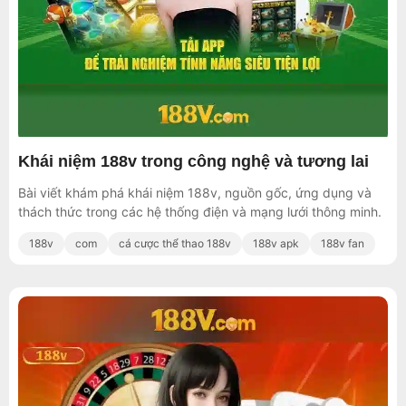
Khái niệm 188v trong công nghệ và tương lai
Bài viết khám phá khái niệm 188v, nguồn gốc, ứng dụng và
thách thức trong các hệ thống điện và mạng lưới thông minh.
188v
com
cá cược thể thao 188v
188v apk
188v fan