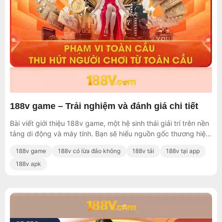
188v game – Trải nghiệm và đánh giá chi tiết
Bài viết giới thiệu 188v game, một hệ sinh thái giải trí trên nền
tảng di động và máy tính. Bạn sẽ hiểu nguồn gốc thương hiệu,
các sản phẩm và dịch vụ liên quan, cùng với trải nghiệm thật
188v game
188v có lừa đảo không
188v tải
188v tại app
sự và[...]
188v apk