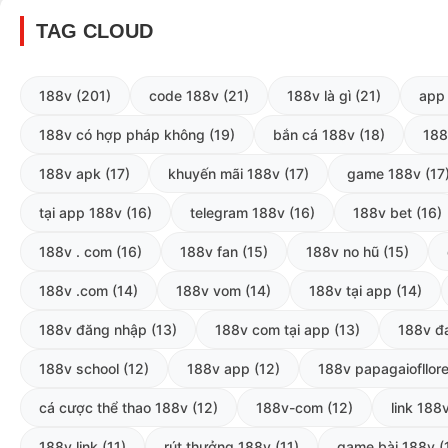
TAG CLOUD
188v (201)
code 188v (21)
188v là gì (21)
app
188v có hợp pháp không (19)
bắn cá 188v (18)
188
188v apk (17)
khuyến mãi 188v (17)
game 188v (17
tại app 188v (16)
telegram 188v (16)
188v bet (16)
188v . com (16)
188v fan (15)
188v no hũ (15)
188v .com (14)
188v vom (14)
188v tại app (14)
188v đăng nhập (13)
188v com tại app (13)
188v đ
188v school (12)
188v app (12)
188v papagaiofllore
cá cược thể thao 188v (12)
188v-com (12)
link 188
188v link (11)
rút thưởng 188v (11)
game bài 188v (