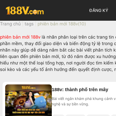
Chuyển
đến
ĐĂNG KÝ
nội
dung
Trang chủ
|
tags
|
phiên bản mới 188v(10)
phiên bản mới 188v
là nhãn phân loại trên các trang ti
phần mềm, thay đổi giao diện và biến động tỷ lệ trong c
nhãn này giúp dễ dàng nắm bắt các bài viết phân tích k
liên quan đến phiên bản mới, từ đó nắm được xu hướng t
hiểu như một thể loại tổng hợp, nơi người đọc tìm kiếm 
soi kèo và các yếu tố ảnh hưởng đến quyết định cược,
188v: thành phố trên mây
Bài viết ngắn khám phá khung cảnh v
nghệ và sự bền vững.