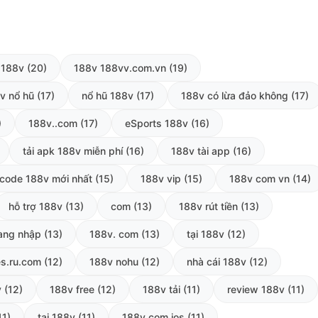
 188v (20)
188v 188vv.com.vn (19)
v nổ hũ (17)
nổ hũ 188v (17)
188v có lừa đảo không (17)
)
188v..com (17)
eSports 188v (16)
tải apk 188v miễn phí (16)
188v tài app (16)
code 188v mới nhất (15)
188v vip (15)
188v com vn (14)
hỗ trợ 188v (13)
com (13)
188v rút tiền (13)
ang nhập (13)
188v. com (13)
tại 188v (12)
s.ru.com (12)
188v nohu (12)
nhà cái 188v (12)
v (12)
188v free (12)
188v tải (11)
review 188v (11)
11)
tai 188v (11)
188v com ios (11)