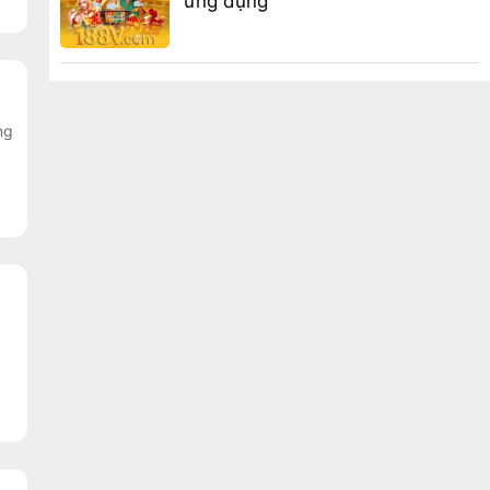
ứng dụng
ng