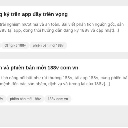
g ký trên app đầy triển vọng
trải nghiệm mượt mà và an toàn. Bài viết phân tích nguồn gốc, sản
8v tại app, đồng thời hướng dẫn đăng ký 188v và cập nhật[...]
đăng ký 188v
phiên bản mới 188v
h và phiên bản mới 188v com vn
 tính năng nổi bật như rút thưởng 188v, tải app 188v, cùng phiên bả
 mệnh đến các sản phẩm, dịch vụ và tương lai của 188v[...]
8v
phiên bản mới 188v
188v com vn