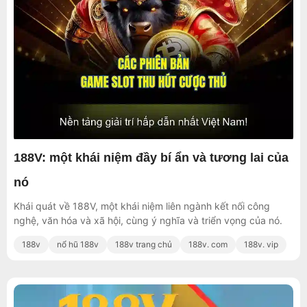
188V: một khái niệm đầy bí ẩn và tương lai của
nó
Khái quát về 188V, một khái niệm liên ngành kết nối công
nghệ, văn hóa và xã hội, cùng ý nghĩa và triển vọng của nó.
188v
nổ hũ 188v
188v trang chủ
188v. com
188v. vip