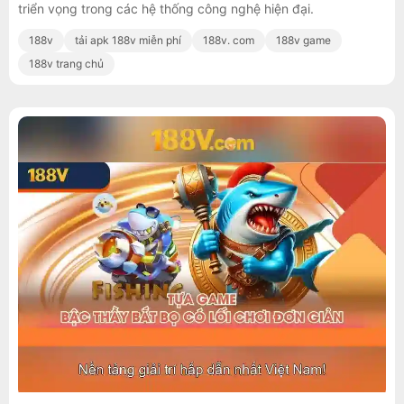
triển vọng trong các hệ thống công nghệ hiện đại.
188v
tải apk 188v miễn phí
188v. com
188v game
188v trang chủ