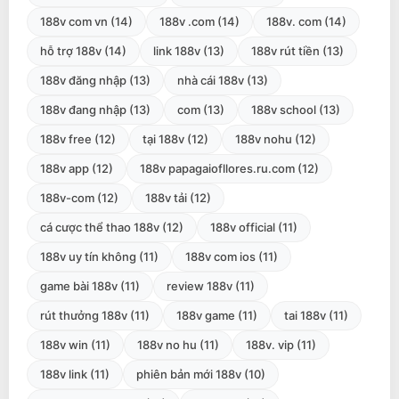
188v com vn (14)
188v .com (14)
188v. com (14)
hỗ trợ 188v (14)
link 188v (13)
188v rút tiền (13)
188v đăng nhập (13)
nhà cái 188v (13)
188v đang nhập (13)
com (13)
188v school (13)
188v free (12)
tại 188v (12)
188v nohu (12)
188v app (12)
188v papagaiofllores.ru.com (12)
188v-com (12)
188v tải (12)
cá cược thể thao 188v (12)
188v official (11)
188v uy tín không (11)
188v com ios (11)
game bài 188v (11)
review 188v (11)
rút thưởng 188v (11)
188v game (11)
tai 188v (11)
188v win (11)
188v no hu (11)
188v. vip (11)
188v link (11)
phiên bản mới 188v (10)