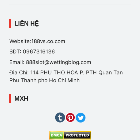
LIÊN HỆ
Website:188vs.co.com
SĐT: 0967316136
Email:
888slot@wettingblog.com
Địa Chỉ: 114 PHU THO HOA P. PTH Quan Tan
Phu Thanh pho Ho Chi Minh
MXH