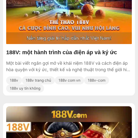
188V: một hành trình của điện áp và ký ức
Một bài viết ngắn gợi mở về khái niệm 188V và cách điện áp
hòa quyện với ký ức, thiết kế và nghệ thuật trong thế giới hiện
đại.
188v
188v trang chủ
188v com vn
188v-com
188v uy tín không