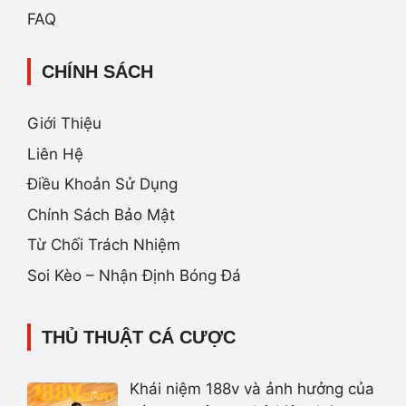
FAQ
CHÍNH SÁCH
Giới Thiệu
Liên Hệ
Điều Khoản Sử Dụng
Chính Sách Bảo Mật
Từ Chối Trách Nhiệm
Soi Kèo – Nhận Định Bóng Đá
THỦ THUẬT CÁ CƯỢC
Khái niệm 188v và ảnh hưởng của