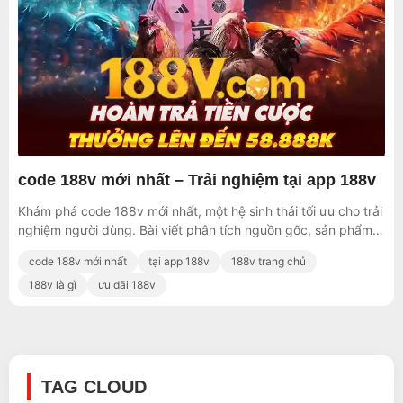
code 188v mới nhất – Trải nghiệm tại app 188v
Khám phá code 188v mới nhất, một hệ sinh thái tối ưu cho trải
nghiệm người dùng. Bài viết phân tích nguồn gốc, sản phẩm
và dịch vụ liên quan, đồng thời so sánh với các lựa chọn thay
code 188v mới nhất
tại app 188v
188v trang chủ
thế. Bạn sẽ[...]
188v là gì
ưu đãi 188v
TAG CLOUD