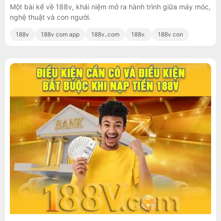
Một bài kể về 188v, khái niệm mở ra hành trình giữa máy móc,
nghệ thuật và con người.
188v
188v com app
188v..com
188v.
188v con