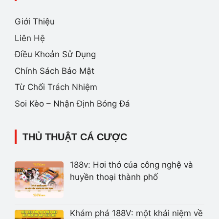
Giới Thiệu
Liên Hệ
Điều Khoản Sử Dụng
Chính Sách Bảo Mật
Từ Chối Trách Nhiệm
Soi Kèo – Nhận Định Bóng Đá
THỦ THUẬT CÁ CƯỢC
188v: Hơi thở của công nghệ và
huyền thoại thành phố
Khám phá 188V: một khái niệm về