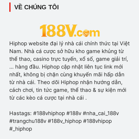
VỀ CHÚNG TÔI
Hiphop website đại lý nhà cái chính thức tại Việt
Nam. Nhà cá cược sở hữu kho game khủng từ
thể thao, casino trực tuyến, xổ số, game giải trí,
… hàng đầu. Hiphop cập nhật liên tục link mới
nhất, không bị chặn cùng khuyến mãi hấp dẫn
từ nhà cái. Theo dõi Hiphop nhận hướng dẫn,
cách chơi, tin tức game, thể thao & sự kiện mới
từ các kèo cá cược tại nhà cái .
Hastags: #188vhiphop #188v #nha_cai_188v
#trangchu188v #188v_hiphop #188vhipop
#_hiphop