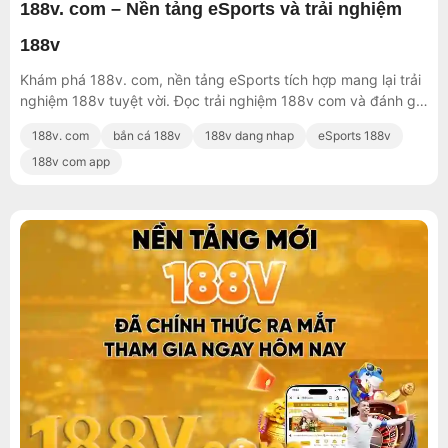
188v. com – Nền tảng eSports và trải nghiệm
188v
Khám phá 188v. com, nền tảng eSports tích hợp mang lại trải
nghiệm 188v tuyệt vời. Đọc trải nghiệm 188v com và đánh giá
188v com từ cộng đồng về bắn cá 188v, 188v dang nhap và
188v. com
bắn cá 188v
188v dang nhap
eSports 188v
188v com app.
188v com app