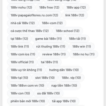
188v nohu (12)
188v free (12)
188v app (12)
188v papagaiofllores.ru.com (12)
link 188v (12)
nhà cái 188v (12)
188v-com (12)
cá cược thể thao 188v (12)
188v school (12)
tại 188v (12)
game bài 188v (11)
188v tải (11)
188v link (11)
rút thưởng 188v (11)
188v win (11)
188v com ios (11)
review 188v (11)
188v no hu (11)
188v official (11)
tai 188v (11)
188v uy tín không (11)
hướng dẫn 188v (10)
188v tại (10)
slot 188v (10)
188v. vip (10)
188v 188vv com vn (10)
nạp tiền 188v (10)
188v con (10)
ưu đãi 188v (10)
phiên bản mới 188v (10)
tải app 188v (10)