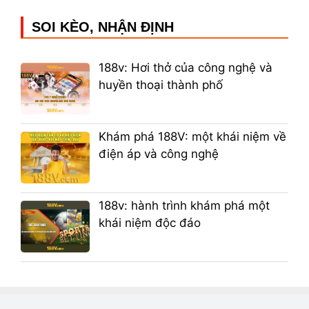
SOI KÈO, NHẬN ĐỊNH
188v: Hơi thở của công nghệ và
huyền thoại thành phố
Khám phá 188V: một khái niệm về
điện áp và công nghệ
188v: hành trình khám phá một
khái niệm độc đáo