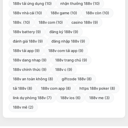
188v tải ứng dụng (10)
nhận thưởng 188v (10)
188v nhà cái (10)
188v game (10)
188v còn (10)
188v. (10)
188v com (10)
casino 188v (9)
188v battery (9)
đăng ký 188v (9)
đánh giá 188v (9)
đăng nhập 188v (9)
188v tải app (9)
188v com tải app (9)
188v dang nhap (9)
188v trang chủ (9)
188v chính thức (9)
188v c (9)
188v an toàn không (8)
giftcode 188v (8)
tải 188v (8)
188v com app (8)
https 188v poker (8)
link dự phòng 188v (7)
188v ios (6)
188v me (3)
188v mê (2)