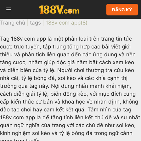
Chuyển
MENU
ĐĂNG KÝ
đến
nội
Trang chủ
|
tags
|
188v com app(8)
dung
Tag 188v com app là một phân loại trên trang tin tức
cược trực tuyến, tập trung tổng hợp các bài viết giới
thiệu và phân tích liên quan đến các ứng dụng và nền
tảng cược, nhằm giúp độc giả nắm bắt cách xem kèo
và diễn biến của tỷ lệ. Người chơi thường tra cứu kèo
nhà cái, tỷ lệ bóng đá, soi kèo và các khía cạnh thị
trường qua tag này. Nội dung nhấn mạnh khái niệm,
cách diễn giải tỷ lệ, biến động kèo, với mục đích cung
cấp kiến thức cơ bản và khoa học về nhận định, không
đào tạo chơi hay cam kết kết quả. Tầm nhìn của tag
188v com app là để tăng tính liên kết chủ đề và sự nhất
quán ngữ nghĩa của trang với các chủ đề như soi kèo,
kinh nghiệm soi kèo và tỷ lệ bóng đá trong ngữ cảnh
cược trực tuyến.