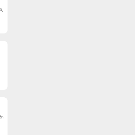
ũ,
ồn