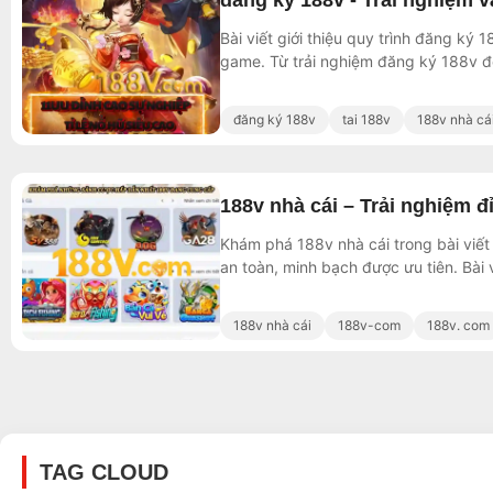
đăng ký 188v - Trải nghiệm và
Bài viết giới thiệu quy trình đăng ký
game. Từ trải nghiệm đăng ký 188v đế
đăng ký 188v
tai 188v
188v nhà cá
188v nhà cái – Trải nghiệm đỉ
Khám phá 188v nhà cái trong bài viết
an toàn, minh bạch được ưu tiên. Bài 
188v nhà cái
188v-com
188v. com
TAG CLOUD