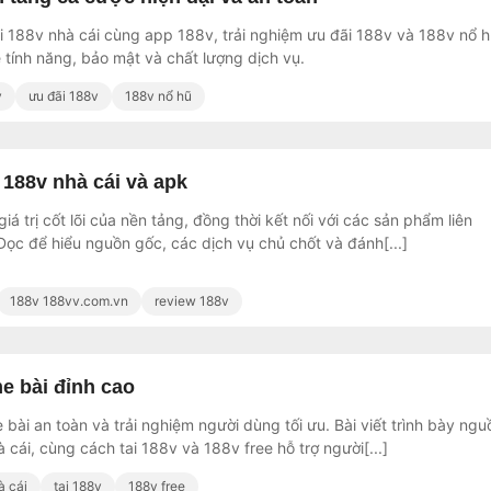
i 188v nhà cái cùng app 188v, trải nghiệm ưu đãi 188v và 188v nổ h
ề tính năng, bảo mật và chất lượng dịch vụ.
v
ưu đãi 188v
188v nổ hũ
 188v nhà cái và apk
iá trị cốt lõi của nền tảng, đồng thời kết nối với các sản phẩm liên
ọc để hiểu nguồn gốc, các dịch vụ chủ chốt và đánh[...]
188v 188vv.com.vn
review 188v
e bài đỉnh cao
i an toàn và trải nghiệm người dùng tối ưu. Bài viết trình bày ngu
 cái, cùng cách tai 188v và 188v free hỗ trợ người[...]
à cái
tai 188v
188v free