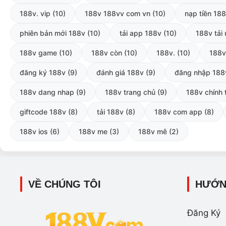
188v. vip (10)
188v 188vv com vn (10)
nạp tiền 188
phiên bản mới 188v (10)
tải app 188v (10)
188v tải
188v game (10)
188v còn (10)
188v. (10)
188v
đăng ký 188v (9)
đánh giá 188v (9)
đăng nhập 188v
188v dang nhap (9)
188v trang chủ (9)
188v chính 
giftcode 188v (8)
tải 188v (8)
188v com app (8)
188v ios (6)
188v me (3)
188v mê (2)
VỀ CHÚNG TÔI
HƯỚN
Đăng Ký