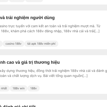
 và trải nghiệm người dùng
asino trực tuyến với cam kết an toàn và trải nghiệm mượt mà. Từ
188v, khám phá cách 188v đăng nhập, 188v nhà cái và trải[...]
casino 188v
tải apk 188v miễn phí
ỉnh cao và giá trị thương hiệu
xây dựng thương hiệu, đồng thời trải nghiệm 188v nhà cái và đánh g
oàn và chất lượng dịch vụ. Bài viết tổng quan nguồn[...]
 nhất
188v win
188v