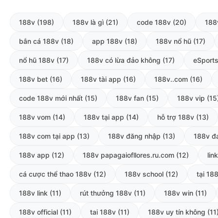
188v (198)
188v là gì (21)
code 188v (20)
188
bắn cá 188v (18)
app 188v (18)
188v nổ hũ (17)
nổ hũ 188v (17)
188v có lừa đảo không (17)
eSports
188v bet (16)
188v tài app (16)
188v..com (16)
code 188v mới nhất (15)
188v fan (15)
188v vip (15
188v vom (14)
188v tại app (14)
hỗ trợ 188v (13)
188v com tại app (13)
188v đăng nhập (13)
188v đ
188v app (12)
188v papagaiofllores.ru.com (12)
lin
cá cược thể thao 188v (12)
188v school (12)
tại 18
188v link (11)
rút thưởng 188v (11)
188v win (11)
188v official (11)
tai 188v (11)
188v uy tín không (11