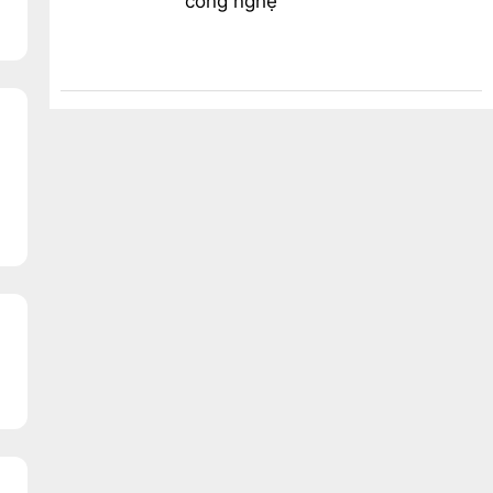
công nghệ