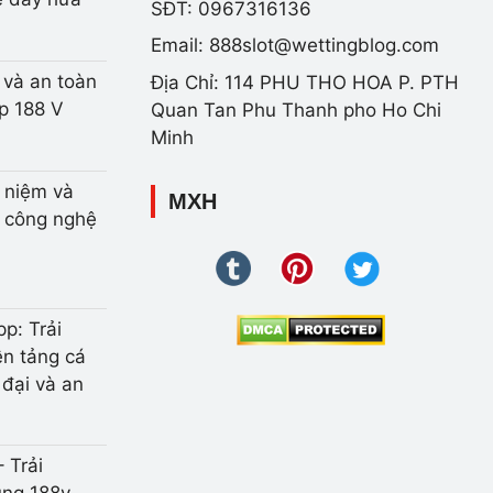
SĐT: 0967316136
Email:
888slot@wettingblog.com
 và an toàn
Địa Chỉ: 114 PHU THO HOA P. PTH
áp 188 V
Quan Tan Phu Thanh pho Ho Chi
Minh
i niệm và
MXH
g công nghệ
pp: Trải
n tảng cá
 đại và an
 Trải