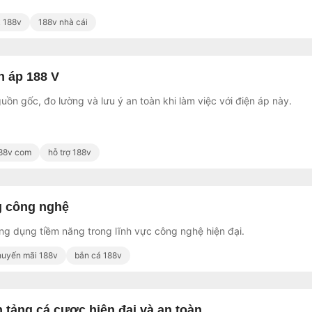
k 188v
188v nhà cái
n áp 188 V
nguồn gốc, đo lường và lưu ý an toàn khi làm việc với điện áp này.
88v com
hỗ trợ 188v
ng công nghệ
ứng dụng tiềm năng trong lĩnh vực công nghệ hiện đại.
huyến mãi 188v
bắn cá 188v
n tảng cá cược hiện đại và an toàn