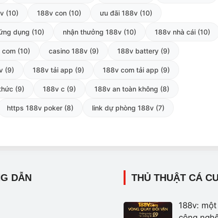
v (10)
188v con (10)
ưu đãi 188v (10)
 ứng dụng (10)
nhận thưởng 188v (10)
188v nhà cái (10)
 com (10)
casino 188v (9)
188v battery (9)
 (9)
188v tải app (9)
188v com tải app (9)
thức (9)
188v c (9)
188v an toàn không (8)
https 188v poker (8)
link dự phòng 188v (7)
G DẪN
THỦ THUẬT CÁ C
188v: một
công ngh