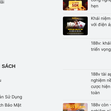
ãi
hẹn
Khái niệm
với điện 
188v: khá
triển vọn
H SÁCH
188v tài a
u
nghiệm nề
cược hiện
toàn
ản Sử Dụng
188v còn –
ch Bảo Mật