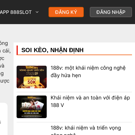
APP 888SLOT
ĐĂNG KÝ
ĐĂNG NHẬP
bóng
SOI KÈO, NHẬN ĐỊNH
 cái,
ợc
và
188v: một khái niệm công nghệ
ng
đầy hứa hẹn
cược
Khái niệm và an toàn với điện áp
188 V
i
188v: khái niệm và triển vọng