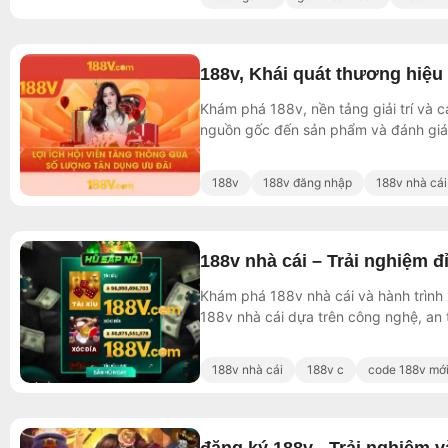
188v, Khái quát thương hiệu
Khám phá 188v, nền tảng giải trí và c
nguồn gốc đến sản phẩm và đánh giá 
188v
188v đăng nhập
188v nhà cái
188v nhà cái – Trải nghiệm đ
Khám phá 188v nhà cái và hành trình 
188v nhà cái dựa trên công nghệ, an t
188v nhà cái
188v c
code 188v mới