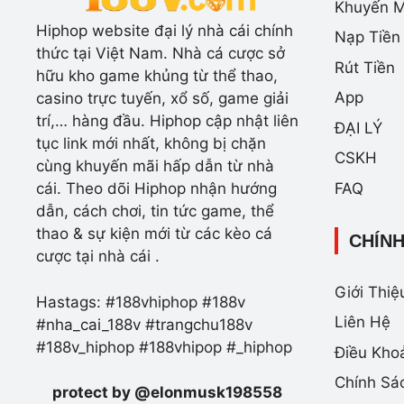
Khuyến M
Hiphop website đại lý nhà cái chính
Nạp Tiền
thức tại Việt Nam. Nhà cá cược sở
Rút Tiền
hữu kho game khủng từ thể thao,
App
casino trực tuyến, xổ số, game giải
trí,… hàng đầu. Hiphop cập nhật liên
ĐẠI LÝ
tục link mới nhất, không bị chặn
CSKH
cùng khuyến mãi hấp dẫn từ nhà
FAQ
cái. Theo dõi Hiphop nhận hướng
dẫn, cách chơi, tin tức game, thể
thao & sự kiện mới từ các kèo cá
CHÍN
cược tại nhà cái .
Giới Thiệ
Hastags: #188vhiphop #188v
Liên Hệ
#nha_cai_188v #trangchu188v
#188v_hiphop #188vhipop #_hiphop
Điều Kho
Chính Sá
protect by @elonmusk198558