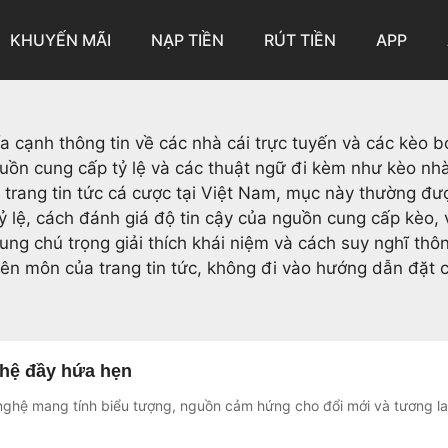
KHUYẾN MÃI
NẠP TIỀN
RÚT TIỀN
APP
ía cạnh thông tin về các nhà cái trực tuyến và các kèo 
uồn cung cấp tỷ lệ và các thuật ngữ đi kèm như kèo nhà
ác trang tin tức cá cược tại Việt Nam, mục này thường đư
tỷ lệ, cách đánh giá độ tin cậy của nguồn cung cấp kèo, 
ung chú trọng giải thích khái niệm và cách suy nghĩ thô
yên môn của trang tin tức, không đi vào hướng dẫn đặt 
ghệ đầy hứa hẹn
ghệ mang tính biểu tượng, nguồn cảm hứng cho đổi mới và tương la